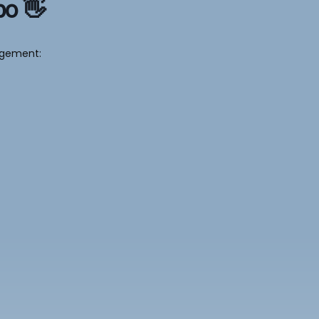
bo 👋
gement: