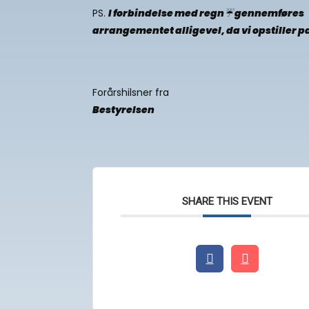
PS.
I forbindelse med regn☔ gennemføres
arrangementet alligevel, da vi opstiller pa
Forårshilsner fra
Bestyrelsen
SHARE THIS EVENT