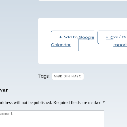
+ Add to Google
+ iCal / O
Calendar
expor
Tags:
MØD DIN NABO
svar
address will not be published. Required fields are marked
*