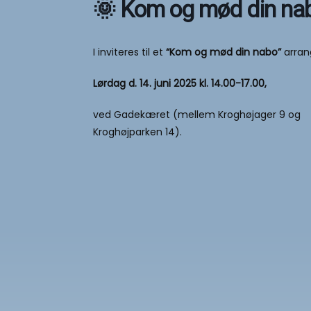
🌞 Kom og mød din na
I inviteres til et
“Kom og mød din nabo”
arran
Lørdag d. 14. juni 2025 kl. 14.00-17.00,
ved Gadekæret (mellem Kroghøjager 9 og
Kroghøjparken 14).