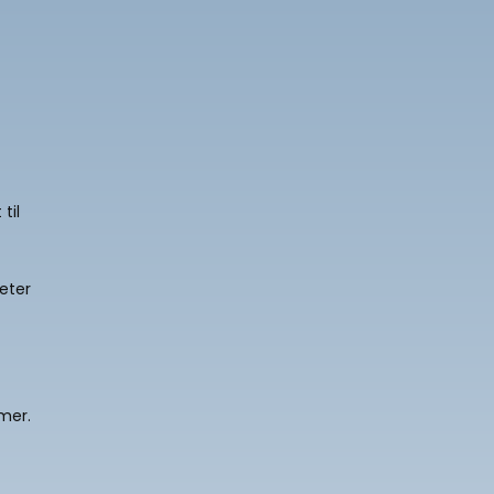
til
teter
imer.